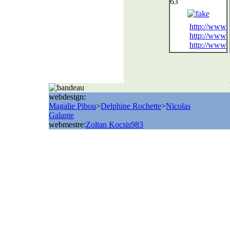
63
http://www
http://www
http://www
webdesign:
Magalie Pibou
>
Delphine Rochette
>
Nicolas
Galante
webmestre:
Zoltan Kocsis
983