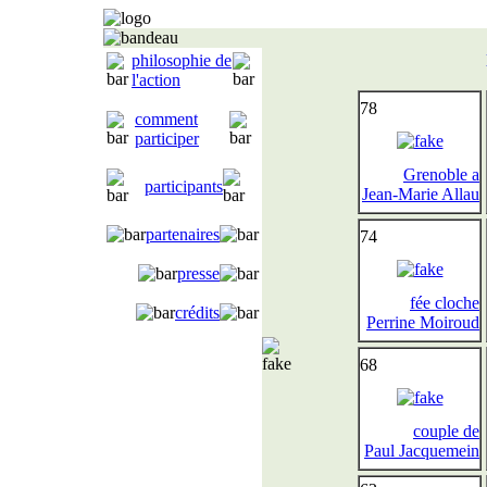
philosophie de
l'action
78
comment
participer
Grenoble a
participants
Jean-Marie Allau
partenaires
74
presse
fée cloche
crédits
Perrine Moiroud
68
couple de
Paul Jacquemein