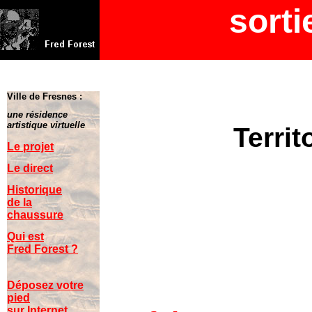
sorti
Ville de Fresnes :
une résidence
artistique virtuelle
Territ
Le projet
Le direct
Historique
de la
chaussure
Qui est
Fred Forest ?
Déposez votre
pied
sur Internet