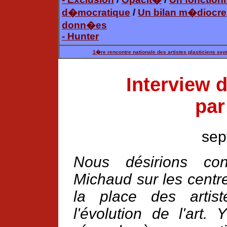
d�mocratique
/
Un bilan m�diocre
donn�es
- Hunter
1�re rencontre nationale des artistes plasticiens se
Interview 
par
sep
Nous désirions con
Michaud sur les centr
la place des artist
l'évolution de l'art