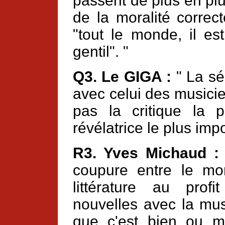
passent de plus en plu
de la moralité correc
"tout le monde, il es
gentil". "
Q3. Le GIGA :
" La sé
avec celui des musicien
pas la critique la 
révélatrice le plus imp
R3. Yves Michaud :
coupure entre le mon
littérature au prof
nouvelles avec la mus
que c'est bien ou ma