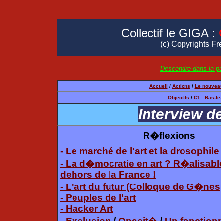
Collectif le GIGA :
(c) Copyrights Fr
Descendre dans la pa
Accueil
/
Actions
/
Le nouveau
Objectifs
/
C1 : Ras-le
Interview d
R�flexions
- Le marché de l'art et la drosophile
- La d�mocratie en art ? R�alisable
dehors de la France !
- L'art du futur (Colloque de G�nes,
- Peuples de l'art
- Hacker Art
- Exclusion
/
Opacit�
/
Un fonction